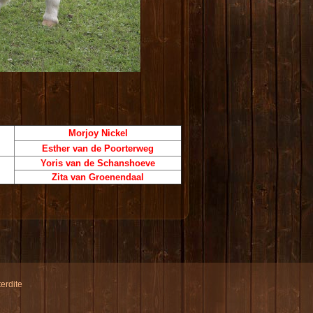
Morjoy Nickel
Esther van de Poorterweg
Yoris van de Schanshoeve
Zita van Groenendaal
erdite