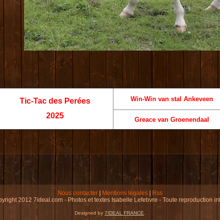
Win-Win van stal Ankeveen
Tic-Tac des Perées
2025
Greace van Groenendaal
Nous contacter
|
Mentions légales
|
Rss
yright 2012 7ideal.com - Photos et textes Isabelle Lefebvre - Toute reproduction int
Designed by
7IDEAL FRANCE
.