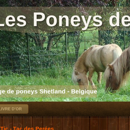
Les Poneys de
ge de poneys Shetland - Belgique
LIVRE D’OR
Tic - Tac des Perées