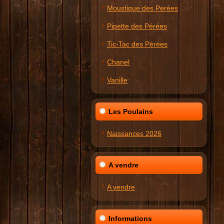
Moustique des Perées
Pipette des Pérées
Tic-Tac des Pérées
Chanel
Vanille
Les Poulains
Naissances 2026
A vendre
A vendre
Informations